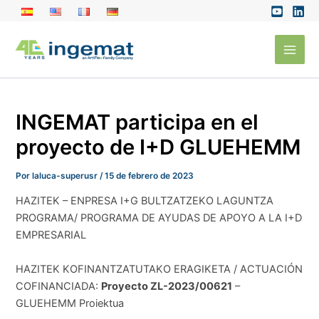
Ir
al
Main
contenido
Men
INGEMAT participa en el
proyecto de I+D GLUEHEMM
Por
laluca-superusr
/
15 de febrero de 2023
HAZITEK – ENPRESA I+G BULTZATZEKO LAGUNTZA
PROGRAMA/ PROGRAMA DE AYUDAS DE APOYO A LA I+D
EMPRESARIAL
HAZITEK KOFINANTZATUTAKO ERAGIKETA / ACTUACIÓN
COFINANCIADA:
Proyecto ZL-2023/00621
–
GLUEHEMM Proiektua