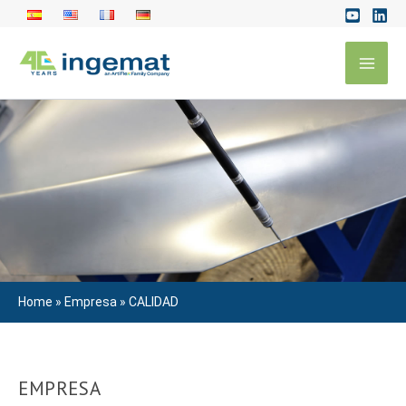
Ir
al
Mai
contenido
Men
Home
»
Empresa
»
CALIDAD
EMPRESA